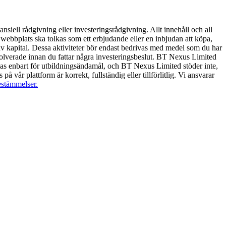
ansiell rådgivning eller investeringsrådgivning. Allt innehåll och all
webbplats ska tolkas som ett erbjudande eller en inbjudan att köpa,
t av kapital. Dessa aktiviteter bör endast bedrivas med medel som du har
involverade innan du fattar några investeringsbeslut. BT Nexus Limited
a delas enbart för utbildningsändamål, och BT Nexus Limited stöder inte,
på vår plattform är korrekt, fullständig eller tillförlitlig. Vi ansvarar
estämmelser.