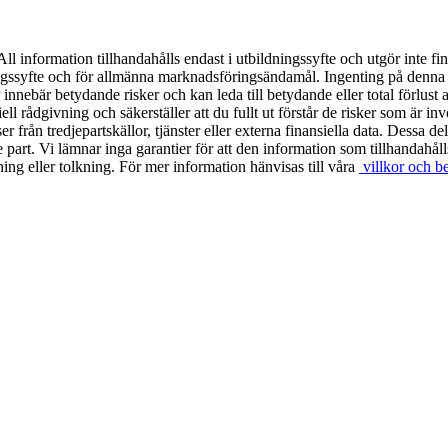
ll information tillhandahålls endast i utbildningssyfte och utgör inte fin
ingssyfte och för allmänna marknadsföringsändamål. Ingenting på denna 
 innebär betydande risker och kan leda till betydande eller total förlus
ell rådgivning och säkerställer att du fullt ut förstår de risker som är 
nser från tredjepartskällor, tjänster eller externa finansiella data. Dess
je part. Vi lämnar inga garantier för att den information som tillhandahålls 
ning eller tolkning. För mer information hänvisas till våra
villkor och b