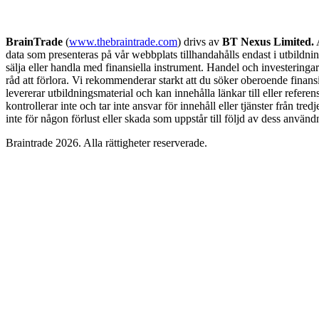
BrainTrade
(
www.thebraintrade.com
) drivs av
BT Nexus Limited.
A
data som presenteras på vår webbplats tillhandahålls endast i utbildn
sälja eller handla med finansiella instrument. Handel och investeringar
råd att förlora. Vi rekommenderar starkt att du söker oberoende finansi
levererar utbildningsmaterial och kan innehålla länkar till eller refere
kontrollerar inte och tar inte ansvar för innehåll eller tjänster från tred
inte för någon förlust eller skada som uppstår till följd av dess använd
Braintrade 2026. Alla rättigheter reserverade.