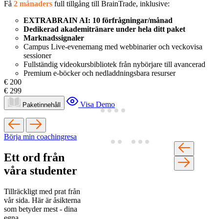
Få
2 månaders
full tillgång till BrainTrade, inklusive:
EXTRABRAIN AI: 10 förfrågningar/månad
Dedikerad akademitränare under hela ditt paket
Marknadssignaler
Campus Live-evenemang med webbinarier och veckovisa
sessioner
Fullständig videokursbibliotek från nybörjare till avancerad
Premium e-böcker och nedladdningsbara resurser
€ 200
€ 299
Visa Demo
Paketinnehåll
Börja min coachingresa
Ett ord från
våra studenter
Tillräckligt med prat från
vår sida. Här är åsikterna
som betyder mest - dina
egna.