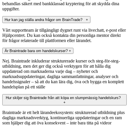
behandlas säkert med bankklassad kryptering för att skydda dina
uppgifter.
Hur kan jag ställa andra frågor om BrainTrade?
+
Vårt supportteam är tillgängligt dygnet runt via livechatt, e-post eller
Hjälpcentret. Du kan också kontakta din personliga mentor direkt
för frågor relaterade till plattformen eller lärandet.
Är Braintrade bara om handelskurser?
+
Nej. Braintrade inkluderar strukturerade kurser och steg-för-steg-
utbildning, men det ger dig också verktygen för att hålla dig
uppdaterad om marknaderna varje dag – nyheter och
marknadsuppdateringar, dagliga sammanfattningar, analyser och
handelssignaler – så att du kan lära dig, öva och bygga en komplett
handelsplan på ett ställe
Hur skiljer sig Braintrade från att köpa en slumpmässig handelskurs?
+
Braintrade är ett helt lärandeekosystem: strukturerad utbildning plus
dagliga marknadsverktyg, kontinuerliga uppdateringar och en ram
som hjälper dig att öva konsekvent – inte bara titta på videor