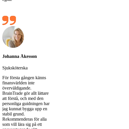
Johanna Åkesson
Elin Bergqvist
Johan
Sjuksköterska
Webbutvecklare
Finans
För första gången känns
Det bästa med BrainTrade
Jag up
finansvärlden inte
är att man inte lämnas
transp
överväldigande.
ensam i lärandet.
profes
BrainTrade gör allt lättare
Lektionerna är
är. Ma
att förstå, och med den
pedagogiska och min
markn
personliga guidningen har
mentor hjälper mig att
och tä
jag kunnat bygga upp en
undvika vanliga
Mentor
stabil grund.
nybörjarfällor. Ett seriöst
skilln
Rekommenderas för alla
och välstrukturerat
som vill lära sig på ett
upplägg.